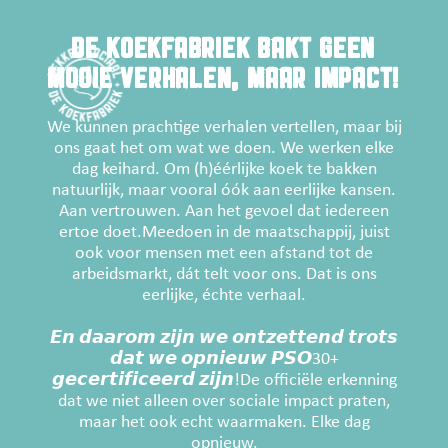
DE KOEKFABRIEK BAKT GEEN
MOOIE VERHALEN, MAAR IMPACT!
We kunnen prachtige verhalen vertellen, maar bij
ons gaat het om wat we doen. We werken elke
dag keihard. Om (h)éérlijke koek te bakken
natuurlijk, maar vooral óók aan eerlijke kansen.
Aan vertrouwen. Aan het gevoel dat iedereen
ertoe doet.Meedoen in de maatschappij, juist
ook voor mensen met een afstand tot de
arbeidsmarkt, dát telt voor ons. Dat is ons
eerlijke, échte verhaal.
𝙀𝙣 𝙙𝙖𝙖𝙧𝙤𝙢 𝙯𝙞𝙟𝙣 𝙬𝙚 𝙤𝙣𝙩𝙯𝙚𝙩𝙩𝙚𝙣𝙙 𝙩𝙧𝙤𝙩𝙨
𝙙𝙖𝙩 𝙬𝙚 𝙤𝙥𝙣𝙞𝙚𝙪𝙬 𝙋𝙎𝙊30+
𝙜𝙚𝙘𝙚𝙧𝙩𝙞𝙛𝙞𝙘𝙚𝙚𝙧𝙙 𝙯𝙞𝙟𝙣!De officiële erkenning
dat we niet alleen over sociale impact praten,
maar het ook echt waarmaken. Elke dag
opnieuw.