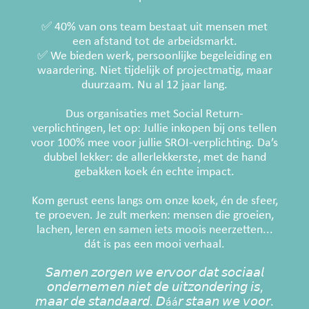
✅ 40% van ons team bestaat uit mensen met
een afstand tot de arbeidsmarkt.
✅ We bieden werk, persoonlijke begeleiding en
waardering. Niet tijdelijk of projectmatig, maar
duurzaam. Nu al 12 jaar lang.
Dus organisaties met Social Return-
verplichtingen, let op: Jullie inkopen bij ons tellen
voor 100% mee voor jullie SROI-verplichting. Da’s
dubbel lekker: de allerlekkerste, met de hand
gebakken koek én echte impact.
Kom gerust eens langs om onze koek, én de sfeer,
te proeven. Je zult merken: mensen die groeien,
lachen, leren en samen iets moois neerzetten...
dát is pas een mooi verhaal.
𝘚𝘢𝘮𝘦𝘯 𝘻𝘰𝘳𝘨𝘦𝘯 𝘸𝘦 𝘦𝘳𝘷𝘰𝘰𝘳 𝘥𝘢𝘵 𝘴𝘰𝘤𝘪𝘢𝘢𝘭
𝘰𝘯𝘥𝘦𝘳𝘯𝘦𝘮𝘦𝘯 𝘯𝘪𝘦𝘵 𝘥𝘦 𝘶𝘪𝘵𝘻𝘰𝘯𝘥𝘦𝘳𝘪𝘯𝘨 𝘪𝘴,
𝘮𝘢𝘢𝘳 𝘥𝘦 𝘴𝘵𝘢𝘯𝘥𝘢𝘢𝘳𝘥. 𝘋áá𝘳 𝘴𝘵𝘢𝘢𝘯 𝘸𝘦 𝘷𝘰𝘰𝘳.