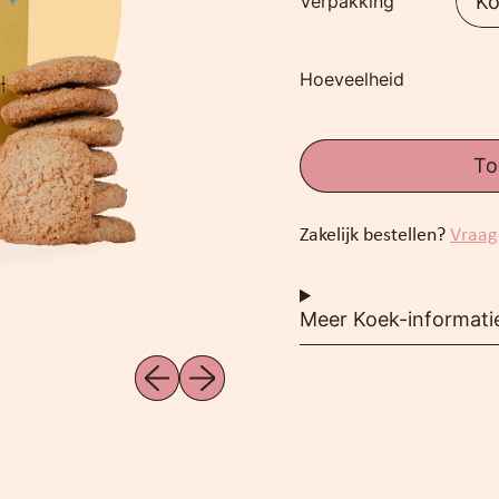
Verpakking
Hoeveelheid
To
Zakelijk bestellen?
Vraag
Meer Koek-informati
Vorig afbeelding
Volgend afbeelding