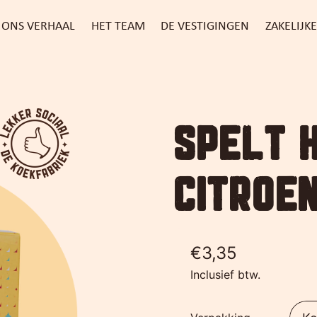
ONS VERHAAL
HET TEAM
DE VESTIGINGEN
ZAKELIJK
SPELT 
CITROEN
Reguliere prijs
€3,35
Inclusief btw.