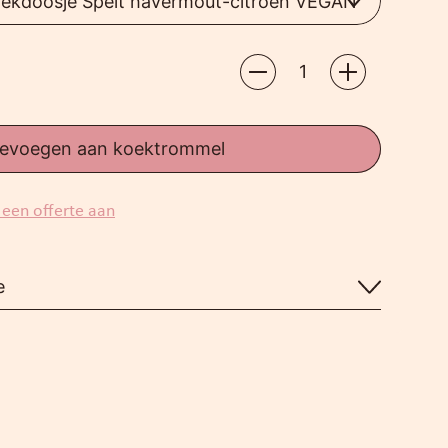
evoegen aan koektrommel
 een offerte aan
e